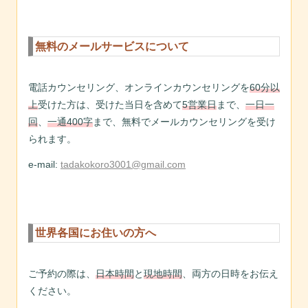
無料のメールサービスについて
電話カウンセリング、オンラインカウンセリングを
60分以
上
受けた方は、受けた当日を含めて
5営業日
まで、
一日一
回
、
一通400字
まで、無料でメールカウンセリングを受け
られます。
e-mail:
tadakokoro3001@gmail.com
世界各国にお住いの方へ
ご予約の際は、
日本時間
と
現地時間
、両方の日時をお伝え
ください。