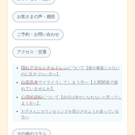
お客さまの声・感想
ご予約・お問い合わせ
アクセス・交通
隠れアダルトチルドレン
について
【親が毒親じゃない
のに生きづらい方へ】
白黒思考
でイライラしてしまう方へ【人間関係で疲
れていませんか】
心理的逆転
について
【自分は幸せになれないと思ってし
まう方へ】
お子さんにカウンセリングを受けさせようか迷っている
方へ
その他のコラム