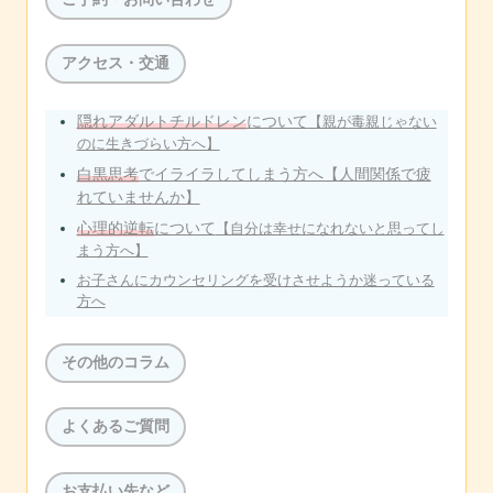
アクセス・交通
隠れアダルトチルドレン
について
【親が毒親じゃない
のに生きづらい方へ】
白黒思考
でイライラしてしまう方へ【人間関係で疲
れていませんか】
心理的逆転
について
【自分は幸せになれないと思ってし
まう方へ】
お子さんにカウンセリングを受けさせようか迷っている
方へ
その他のコラム
よくあるご質問
お支払い先など